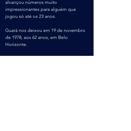
alcançou números muito 
impressionantes para alguém que 
jogou só até os 23 anos.
Guará nos deixou em 19 de novembro 
de 1978, aos 62 anos, em Belo 
Horizonte.